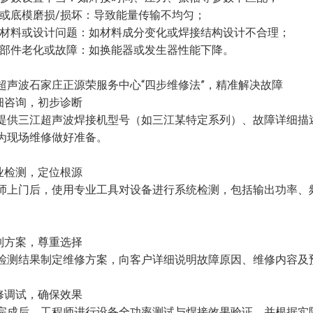
头或底模磨损/损坏：导致能量传输不均匀；
件材料或设计问题：如材料成分变化或焊接结构设计不合理；
备部件老化或故障：如换能器或发生器性能下降。
超声波石家庄正源荣服务中心“四步维修法”，精准解决故障
详细咨询，初步诊断
提供三江超声波焊接机型号（如三江某特定系列）、故障详细描
为现场维修做好准备。
专业检测，定位根源
师上门后，使用专业工具对设备进行系统检测，包括输出功率、
定制方案，尊重选择
检测结果制定维修方案，向客户详细说明故障原因、维修内容及
维修调试，确保效果
完成后，工程师进行设备全功率测试与焊接效果验证，并根据实