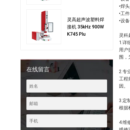
•焊
•工
灵高超声波塑料焊
•设
接机 35kHz 900W
K745 Plu
灵科
1.
用户
围，
在线留言
2.
工程
因。
3.
根据
4.
维修