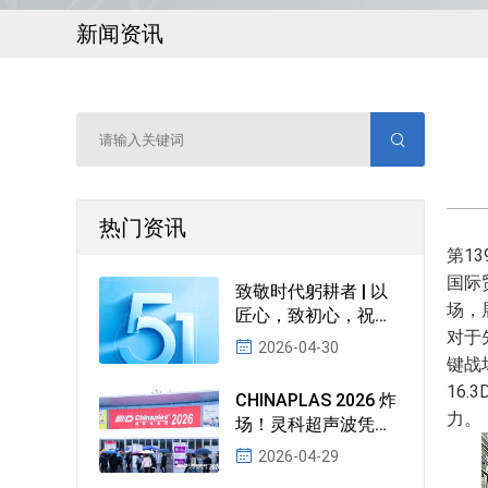
新闻资讯
热门资讯
第1
国际
致敬时代躬耕者 | 以
场，
匠心，致初心，祝全
对于
体劳动者节日快乐！
2026-04-30
键战
16
CHINAPLAS 2026 炸
力。
场！灵科超声波凭啥
让全球
2026-04-29