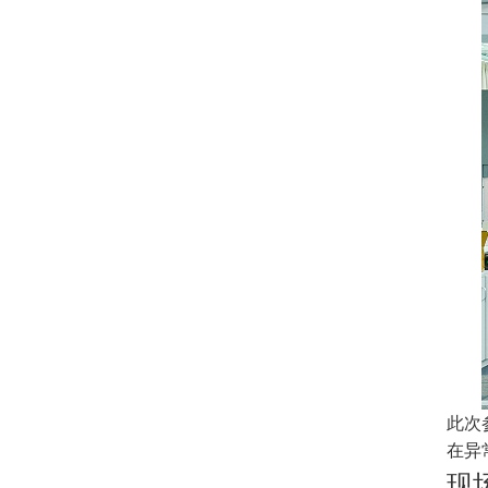
此次
在异
现