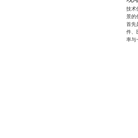
技术
景的
首先是
件、
率与