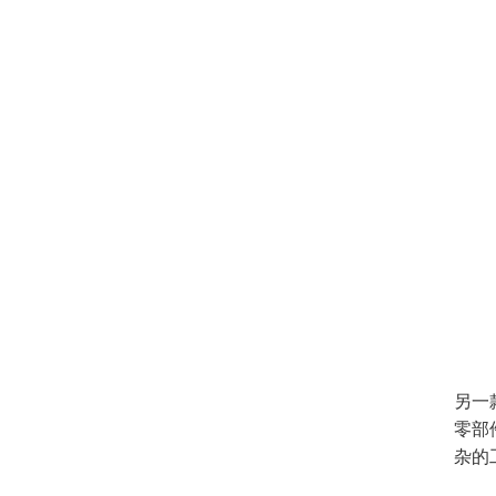
另一款
零部
杂的