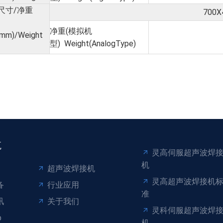
尺寸/净重
700X
净重(模拟机
(mm)/Weight
型) Weight(AnalogType)
航
灵高伺服超声波焊
机
超声波焊接机
灵高超声波焊接机
备
行业应用
准
讯
关于我们
灵科伺服超声波焊
p
机