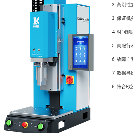
2. 高
3. 保
4. 时间精
5. 伺服
6. 故
7. 数
8. 符合