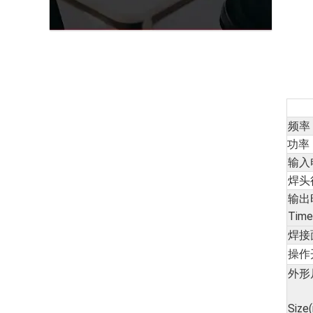
频率 
功率 
输入电
焊头行
输出时
Time
焊接面积
操作开
外形
Size